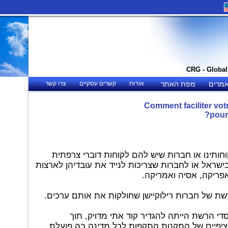
CRG - Globa
רים
מפת האתר
אודות
קשרים עסקיים
צרו קשר
Comment faciliter votr
pour
ותינו או חברות שיש להם לקוחות דוברי צרפתית
בישראל או לחברות שצריכות לנייד את עובדיהן לארצות
פריקה, אסיה ואמריקה.
ת של חברות רילוקיישן שחולקות את אותם ערכים.
 הרשת הייתה להגדיר קוד אתי מדויק, תוך
פיים של התקנות התקפות לכל מדינה בה פועלת