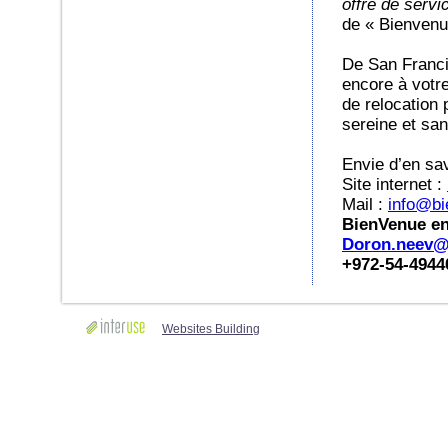
offre de servi
de « Bienvenu
De San Franci
encore à votr
de relocation 
sereine et sa
Envie d’en sa
Site internet :
Mail :
info@bi
BienVenue en 
Doron.neev@c
+972-54-4944
Websites Building