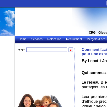
CRG - Globa
Home
Services
Relocation
Recruitment
Mergers & Acqui
Comment facili
חיפוש
pour une expa
By Lepetit Jo
Qui sommes-
Le réseau
Bi
partagent les
Leur première 
d’éthique préc
vigueur selon 