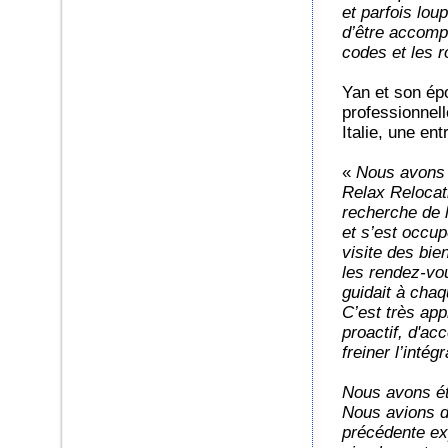
et parfois lou
d’être accompa
codes et les r
Yan et son épo
professionnel
Italie, une en
«
Nous avons é
Relax Relocat
recherche de l
et s’est occup
visite des bie
les rendez-vou
guidait à chaq
C’est très app
proactif, d'ac
freiner l’inté
Nous avons ét
Nous avions dé
précédente exp