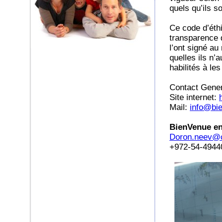
quels qu’ils so
Ce code d’éthi
transparence 
l’ont signé a
quelles ils n’
habilités à les
Contact Gener
Site internet:
Mail:
info@bi
BienVenue en 
Doron.neev@cr
+972-54-494