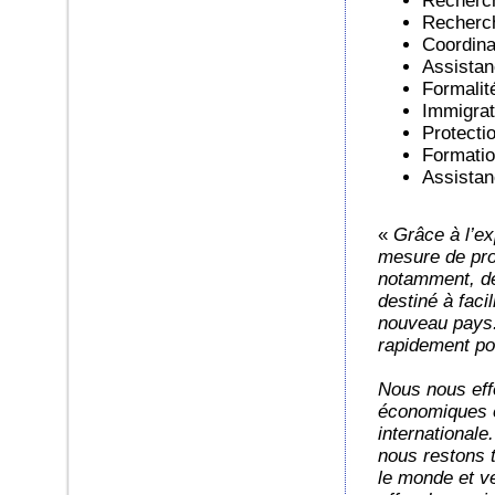
Recherch
Recherch
Coordin
Assistanc
Formalit
Immigrat
Protecti
Formatio
Assistan
«
Grâce à l’e
mesure de pro
notamment, dep
destiné à facil
nouveau pays. 
rapidement po
Nous nous eff
économiques et
international
nous restons t
le monde et ve