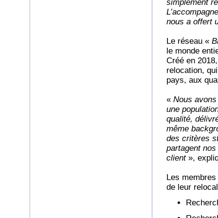
simplement re
L’accompagneme
nous a offert 
Le réseau «
B
le monde enti
Créé en 2018
relocation, q
pays, aux qua
«
Nous avons c
une populatio
qualité, déliv
même backgrou
des critères s
partagent nos 
client
», expli
Les membres d
de leur reloca
Recherch