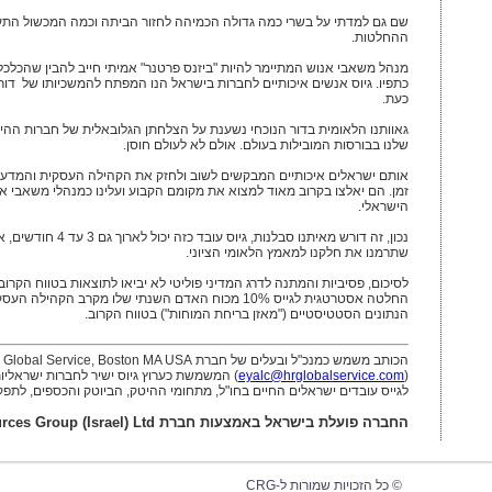
שם גם למדתי על בשרי כמה גדולה הכמיהה לחזור הביתה וכמה המכשול התע
ההחלטות.
מנהל משאבי אנוש המתיימר להיות "ביזנס פרטנר" אמיתי חייב להבין שהכלכ
כתפיו. גיוס אנשים איכותיים לחברות בישראל הנו המפתח להמשכיותו של דור
כעת.
גאוותנו הלאומית בדור הנוכחי נשענת על הצלחתן
הגלובאלית של חברות ההיט
שלנו בבורסות המובילות בעולם. אולם לא לעולם חוסן.
אותם ישראלים איכותיים המבקשים לשוב ולחזק את הקהילה העסקית והמדעית
זמן.
הם יאלצו בקרוב מאוד למצוא את מקומם הקבוע ועלינו כמנהלי משאבי אנ
הישראלי.
נכון, זה דורש מאיתנו סבל
שתרמנו את חלקנו למאמץ הלאומי הציוני.
לסיכום, פסיביות והמתנה לדרג המדיני פוליטי לא יביאו לתוצאות בטווח הקרו
החלטה אסטרטגית לגייס 10% מכוח האדם השנתי שלו מקרב הק
הנתונים הסטטיסטיים ("מאזן בריחת המוחות") בטווח הקרוב.
הכותב משמש כמנכ"ל ובעלים של חברת HR Global Service, Boston MA USA
(
eyalc@hrglobalservice.com
) המשמשת כערוץ גיוס ישיר לחברות ישראליו
לגייס עובדים ישראלים החיים בחו"ל, מתחומי ההיטק, הביוטק והכספים, לתפ
החברה פועלת בישראל באמצעות חברת Corporate Resources Group (Israel) Ltd
© כל הזכויות שמורות ל-CRG