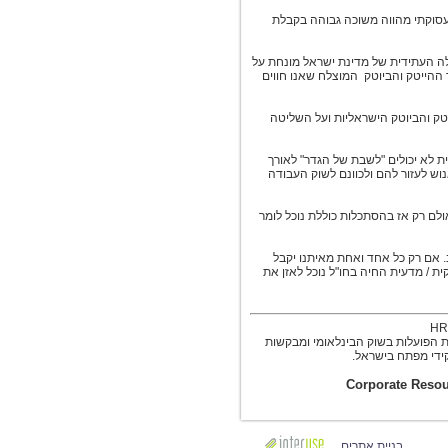
סוקתי מהווה משוכה גבוהה בקבלת
לה העתידית של מדינת ישראל מונחת על
 ההייטק והביוטק המוצלח שאנו חווים
ק והביוטק הישראליות ועל השליטה
 לא יכולים "לשבת של הגדר" לאורך
וש לעזור להם ולכוונם לשוק העבודה
נות, גיוס עובד כזה יכול לארוך גם 3 עד 4 חודשים, אולם רק אז בהסתכלות כוללת נוכל לומר
ב. אם רק כל אחד ואחת מאיתנו יקבל
הילה העסקית / מדעית החיה בחו"ל נוכל לאזן את
ת הפועלות בשוק הבינלאומי ומבקשות
קידי מפתח בישראל.
בניית אתרים