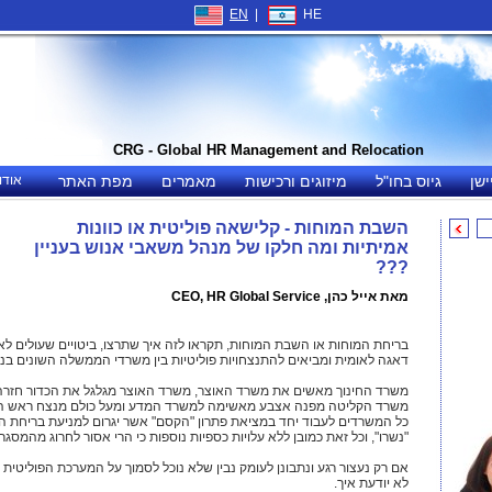
EN
|
HE
CRG - Global HR Management and Relocation
ישן
גיוס בחו"ל
מיזוגים ורכישות
מאמרים
מפת האתר
אודו
השבת המוחות - קלישאה פוליטית או כוונות
אמיתיות ומה חלקו של מנהל משאבי אנוש בעניין
???
מאת אייל כהן, CEO, HR Global Service
בריחת המוחות או השבת המוחות, תקראו לזה איך שתרצו, ביטויים שעולים לא
דאגה לאומית ומביאים להתנצחויות פוליטיות בין משרדי הממשלה השונים בניס
משרד החינוך מאשים את משרד האוצר, משרד האוצר מגלגל את הכדור חזרה
משרד הקליטה מפנה אצבע מאשימה למשרד המדע ומעל כולם מנצח ראש המ
כל המשרדים לעבוד יחד במציאת פתרון "הקסם" אשר יגרום למניעת בריחת 
"נשרו", וכל זאת כמובן ללא עלויות כספיות נוספות כי הרי אסור לחרוג מהמסג
אם רק נעצור רגע ונתבונן לעומק נבין שלא נוכל לסמוך על המערכת הפוליטי
לא יודעת איך.