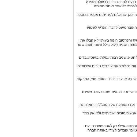
ם כעת לחברות רבות בעולם מהידע
כתפי כל אחד ואחת מאיתנו.
הייטק ישראלים לפני ימים מספר בבוסטון
זכתה לביקורות שונות. שר האוצר מיעט לדבר והעדיף לשמוע
ת והפרסום היפה בעיתון לא קבלו את
וצה השניה (ולא בגלל שאני חושב ששר
להכות על חטא. שנים רבות עסקתי בגיוס עובדים
וזמינה למציאת עובדים טובים ואיכותיים
רצה או עבור יהודי, תושב חוץ, המבקש
דאי תסכימו איתי שגיוס עובד שאיננו
ור את המשוכה של המנכ"ל וזו האחרונה
ים טובים ואיכותיים ולכן אין צורך
 התפתחה אצלי רק לאחר שעברתי עם
יים" עובדים לצידי באותה חברה