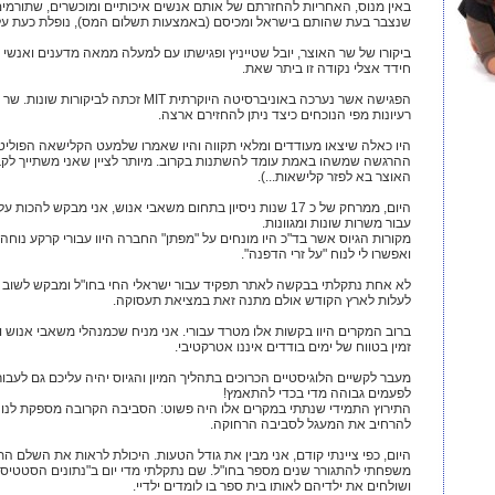
באין מנוס, האחריות להחזרתם של אותם אנשים איכותיים ומוכשרים, שתורמי
שנצבר בעת שהותם בישראל ומכיסם (באמצעות תשלום המס), נופלת כעת על 
ביקורו של שר האוצר, יובל שטייניץ ופגישתו עם למעלה ממאה מדענים ואנשי 
חידד אצלי נקודה זו ביתר שאת.
הפגישה אשר נערכה באוניברסיטה היוקרתית MIT 
רעיונות מפי הנוכחים כיצד ניתן להחזירם ארצה.
היו כאלה שיצאו מעודדים ומלאי תקווה והיו שאמרו שלמעט הקלישאה הפוליטי
ההרגשה שמשהו באמת עומד להשתנות בקרוב. מיותר לציין שאני משתייך לקב
האוצר בא לפזר קלישאות...).
היום, ממרחק של כ 17 שנות ניסיון בתחום משאבי אנוש, אני מבקש 
עבור משרות שונות ומגוונות.
מקורות הגיוס אשר בד"כ היו מונחים על "מפתן" החברה היוו עבורי קרקע נוחה 
ואפשרו לי לנוח "על זרי הדפנה".
לא אחת נתקלתי בבקשה לאתר תפקיד עבור ישראלי החי בחו"ל ומבקש לשוב א
לעלות לארץ הקודש אולם מתנה זאת במציאת תעסוקה.
ב
רוב המקרים היוו בקשות אלו מטרד עבורי. אני מניח שכמנהלי משאבי אנוש וו
זמין בטווח של ימים בודדים איננו אטרקטיבי.
מעבר לקשיים הלוגיסטיים הכרוכים בתהליך המיון והגיוס יהיה עליכם גם לעב
לפעמים גבוהה מדי בכדי להתאמץ!
התירוץ התמידי שנתתי במקרים אלו היה פשוט: הסביבה הקרובה מספקת לנו אנש
להרחיב את המעגל לסביבה הרחוקה.
היום, כפי ציינתי קודם, אני מבין את גודל הטעות. היכולת לראות את השלם
משפחתי להתגורר שנים מספר בחו"ל. שם נתקלתי מדי יום ב"נתונים הסטטיסט
ושולחים את ילדיהם לאותו בית ספר בו לומדים ילדיי.