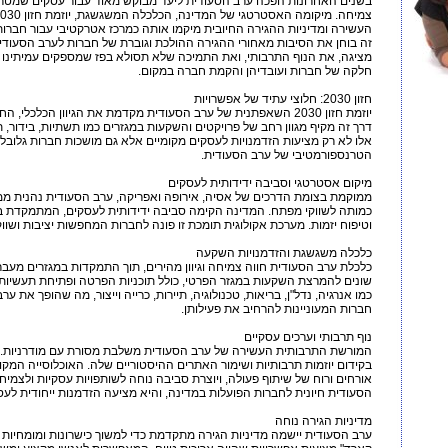
בשנים האחרונות הפכה ערב הסעודית ליעד מבוקש מאוד עבור עסקים שמטרת
העשירה ומדיניות ההגירה החיובית מיקמו אותה כמרכז אטרקטיבי עבור חברות
זה בוחן את הסיבות מאחורי ההגירה ההולכת וגוברת של חברות לערב הסעוד
חלקה של חברות ועובדיהן והקמת חברה במקום.
חזון 2030: חלוצי עתיד של אפשרויות
יוזמת חזון 2030 השאפתנית של ערב הסעודית מקדמת את הגיוון הכלכלי
דרך זה מקיף מגוון רחב של פרויקטים והשקעות במגזרים כמו תשתיות, בידור, תייר
אלו לא רק מציעות הזדמנויות לעסקים מקומיים אלא גם מושכות חברות גלוב
הטרנספורמטיבי של ערב הסעודית.
מיקום אסטרטגי וסביבה ידידותית לעסקים
ממוקמת בצומת הדרכים של אסיה, אירופה ואפריקה, ערב הסעודית נהנית מ
כמותה לשווקי מפתח. המדינה הקימה סביבה ידידותית לעסקים, המתמקדת ביי
וטיפוח יזמות. מערכת אקולוגית תומכת זו פונה לחברות המחפשות יציבות ושווקי
כלכלה משגשגת והזדמנויות השקעה
כלכלת ערב הסעודית חווה צמיחה וגיוון מהירים, תוך התמקדות במגזרים מעב
שונים להמרצת השקעות במגזר הפרטי, כולל תוכניות הפרטה ופתיחת תעשיות ח
כמו אנרגיה, נדל"ן, בריאות, טכנולוגיה, תיירות, כרייה וייצור, מה שהופך את
חברות המעוניינות להרחיב את פעילותן.
נוף תרבותי וערכים עסקיים
המורשת התרבותית העשירה של ערב הסעודית משלבת מסורת עם מודרניות
בקידום יוזמות תרבותיות ושימור האתרים ההיסטוריים שלה. האוכלוסייה המ
אורחים ורוח של שיתוף פעולה, ויוצרת סביבה נוחה לשותפויות עסקיות ולצמי
הסעודית חיונית לחברות הפועלות במדינה, והיא מציעה הזדמנות ייחודית לעסו
מדיניות הגירה נוחה
ערב הסעודית יישמה מדיניות הגירה מתקדמת כדי למשוך כישרונות ומומחיות ז