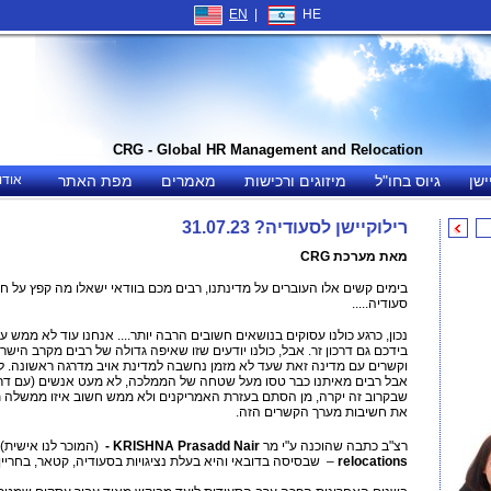
EN
|
HE
CRG - Global HR Management and Relocation
ישן
גיוס בחו"ל
מיזוגים ורכישות
מאמרים
מפת האתר
אודו
רילוקיישן לסעודיה? 31.07.23
מאת מערכת CRG
בימים קשים אלו העוברים על מדינתנו, רבים מכם בוודאי ישאלו מה קפץ על ח
סעודיה.....
נכון, כרגע כולנו עסוקים בנושאים חשובים הרבה יותר.... אנחנו עוד לא ממש ע
בידכם גם דרכון זר. אבל, כולנו יודעים שזו שאיפה גדולה של רבים מקרב הישרא
וקשרים עם מדינה זאת שעד לא מזמן נחשבה למדינת אויב מדרגה ראשונה. לא,
אבל רבים מאיתנו כבר טסו מעל שטחה של הממלכה, לא מעט אנשים (עם דרכוני
שבקרוב זה יקרה, מן הסתם בעזרת האמריקנים ולא ממש חשוב איזו ממשלה תש
את חשיבות מערך הקשרים הזה.
רצ"ב כתבה שהוכנה ע"י מר
KRISHNA Prasadd Nair -
(המוכר לנו אישית)
relocations
– שבסיסה בדובאי והיא בעלת נציגויות בסעודיה, קטאר, בחריין,