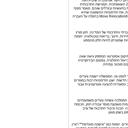
ם לחקור אפיקים חדשים ולחוות
צמיחה. מיקומה האסטרטגי של המדינה, הכלכלה המשגשגת, יוזמת חזון 2030 השאפתנית, המורשת התרבותית
 בתעשיות ובגדלים שונים. מאמר מקיף
ית, את הזדמנויות ההשקעה שהיא
מציגה, את הנוף התרבותי, ואת התמיכה שלא תסולא בפז שמספקים עמיתינו Move Relocation6 בהקלה על העברה
, החברתי והתרבותי של המדינה. חזון פורץ
ות, חינוך, בריאות וטכנולוגיה. יוזמות
ליות שמטרתן להיות חלק מהמסע
מיקום אסטרטגי המספק גישה שאין
עול הרגולציה, צמצום הבירוקרטיה
ם מוכווני צמיחה.
ר לנפט וגז. הממשלה יישמה צעדים
דשות. ישנן הזדמנויות רבות במגזרים
 ערב הסעודית להצעה אטרקטיבית עבור
. הממלכה עשתה צעדים משמעותיים
קומית מאמצת מוסר עבודה חזק, הכנסת
חה. הבנה וכיבוד התרבות של ערב
ק בשוק מגוון.
רים. יוזמות כמו "איקמה מועדפת"
*
ו"גרין