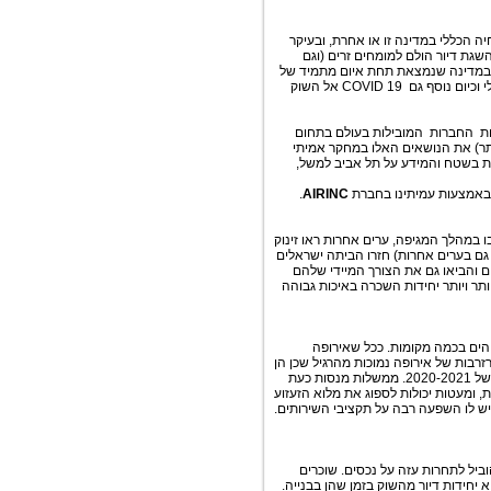
ה הכללי במדינה זו או אחרת, ובעיקר
שגת דיור הולם למומחים זרים (וגם
ור במדינה שנמצאת תחת איום מתמיד של
אלפי טילים ופצצות...) הולך ותופס מקום חשוב יותר ויותר בתחום הניוד הגלובלי וכיום נוסף גם COVID 19 אל השוק
ת החברות המובילות בעולם בתחום
תר) את הנושאים האלו במחקר אמיתי
ית בשטח והמידע על תל אביב למשל,
באמצעות עמיתינו בחברת
AIRINC
.
כר הדירה ירד בערים מסוימות כאשר עובדים זרים ( (Expatriatesעזבו במהלך המגיפה, ערים אחרות ראו זינוק
 גם בערים אחרות) חזרו הביתה ישראלים
ים והביאו גם את הצורך המיידי שלהם
יותר ויותר יחידות השכרה באיכות גבוהה
עת תעריפי שירות גבוהים בכמה מקומות. ככל שאירופה
זרבות של אירופה נמוכות מהרגיל שכן הן
כבר השתמשו באספקה ​​כדי להקל על המחירים הגבוהים בסוף החורף הארוך של 2020-2021. ממשלות מנסות כעת
, ומעטות יכולות לספוג את מלוא הזעזוע
יש לו השפעה רבה על תקציבי השירותים.
וביל לתחרות עזה על נכסים. שוכרים
יחידות דיור מהשוק בזמן שהן בבנייה.