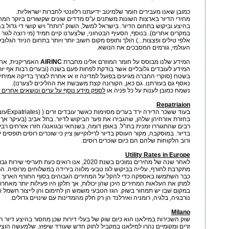
כמובן שאנו מעבירים חומר שלמיטב ידיעתנו רלוונטי לחברות ישראליות.
מחירי הדיור בארצות השונות משתנים ע"ס מדדים שונים שקשורים ביוקר המחי
בהיצע וביקוש בתחום הדיור. בישראל למשל, השוק "רותח" ויש קושי די גדול בה
במקרים אחרים). בנוסף, הסעיף הבטחוני, שלצערנו קיים תמיד (מי רוצה לג
העולמי, גורמים המסבכים את הנושא.
המידע שלנו מבוסס על חומר המוזרם אלינו מחברת
AIRINC
האמריקנית, אח
המידע לעובדים גלובליים אשר בודקת לפחות פעם בשנה (ובערים רבות אף יו
בשטח (סוקרי החברה מגיעים בפועל למדינה זו או אחרת לצורך בדיקה אמית
נאסף גם בעזרתנו. גם כאן, הקורונה קצת משבשת את ההליכים לצערנו).
נשמח כמובן לענות על כל פניה או
לספק מידע נוסף על ערים ונושאים אחרים
Repatriaion
בעוד שש
בחזרת אזרחיהן שלהן, שהגבירו את פער הביקוש לדיור. בתל אביב (בעיקר אך
רבים שהתגוררו זמנית בחו"ל. באופן דומה, בשנחאי ובגואנג'ו חזרו אזרחים רב
בדיור. במוסקבה, מקור העוסק בדיור לרילוקיישן ציין כי שוכרים רוסים תופסים 
ורוב הלקוחות שלהם הם כיום שוכרים רוסים.
Utility Rates in Europe
לאחר שנה של מחירים נמוכים בשנת 2020, אנו רואים כ
מתקרבת לחורף, עלייה בביקוש לגז טבעי מלווה בירידה במשלוחים מרוסיה. הר
למתן את העלאות המחירים היכן שהן יכולות, אך חלקן היו פעילות יותר מאחרות
במקום שבו יש תמחור בשוק. הגז הטבעי משמש הן לחימום והן לייצור חשמל ו
נורבגיה, בלגיה, רומניה ואירלנד הן רק חלק מהמדינות עם שינויים גדולים.
Milano
שוק השכירות במילאנו הוא כיום שוק של בעלי דירות שכן מחסור בהיצע דיור ה
זרים ומקומיים נהרו למילאנו במקביל לחוק חדש שעודד שיפוץ, שלמעשה הוציא 