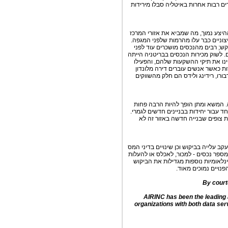
ם רבות אחרות באיטליה סבלו מירידות
ונים. הביקוש עלה וההיצע נמוך, מה שמביא את אזורי המרכז
20, בעוד שאזורי הפריים החיצוניים כבר עלו מהרמות שלפני המגפה.
; רבים מהנכסים מושכרים עוד לפני
 לשוק מכירות הנכסים בבריטניה הייתה
י דירות שהקטינו את תיקי ההשקעות שלהם, והפעילו
ת כאשר אנשים עוברים דירה מלונדון
רבורו, רידינג ולידס הם חלק מהשווקים
. המשא ומתן הופך להיות הרבה פחות
ד עבור יחידות בבניינים חדשים לגמרי.
ות צופים שבנייה חדשה באזור זה לא
ב עלייה בביקוש וכן שינויים בדיני המס
מספר נכסים - למכור, לאכלס או להעלות
נלאומיות נוספות מגדילות את הביקוש
פנויים נמוכים מאוד.
By cour
AIRINC has been the leading a
organizations with both data ser