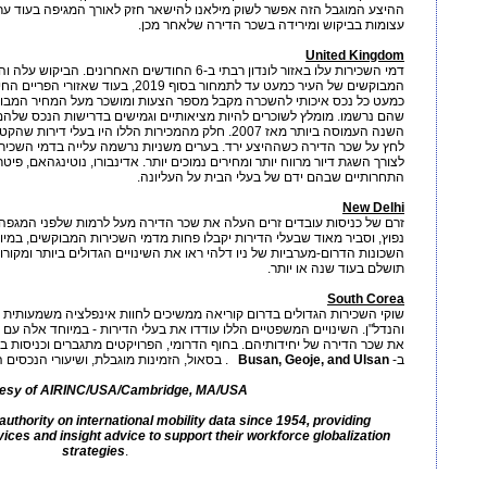
ההיצע המוגבל הזה אפשר לשוק מילאנו להישאר חזק לאורך המגיפה בעוד ערי
עצומות בביקוש ומירידה בשכר הדירה שלאחר מכן.
United Kingdom
דמי השכירות עלו באזור לונדון רבתי ב-6 החודשים האחר
המבוקשים של העיר כמעט עד לתמחור בסוף 19
כמעט כל נכס איכותי להשכרה מקבל מספר הצעות ומושכר מעל המחיר המבוקש
שהם נרשמו. מומלץ לשוכרים להיות מציאותיים וגמישים בדרישות הנכס שלהם.
השנה העמוסה ביותר מאז 2007. חלק מהמכירות הללו היו בעל
לחץ על שכר הדירה כשההיצע ירד. בערים משניות נרשמה עלייה בדמי השכירו
לצורך השגת דיור מרווח יותר ומחירים נמוכים יותר. אדינבורו, נוטינגהאם, פיט
התחרותיים שבהם ידם של בעלי הבית על העליונה.
New Delhi
זרם של כניסות עובדים זרים העלה את שכר הדירה מעל לרמות שלפני המגפה
נפוץ, וסביר מאוד שבעלי הדירות יקבלו פחות מדמי השכירות המבוקשים, במיוח
השכונות הדרום-מערביות של ניו דלהי ראו את השינויים הגדולים ביותר ומקור
תושלם בעוד שנה או יותר.
South Corea
שוקי השכירות הגדולים בדרום קוריאה ממשיכים לחוות אינפלציה משמעותית עק
והנדל"ן. השינויים המשפטיים הללו עודדו את בעלי הדירות - במיוחד אלה עם 
את שכר הדירה של יחידותיהם. בחוף הדרומי, הפרויקטים מתגברים וכניסות בי
ב­-
Busan, Geoje, and Ulsan
. בסאול, הזמינות מוגבלת, ושיעורי הנכסים ה
tesy of AIRINC/USA/Cambridge, MA/USA
uthority on international mobility data since 1954, providing
vices and insight advice to support their workforce globalization
strategies
.