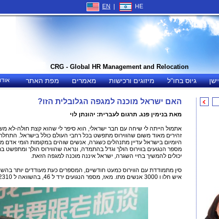
EN
|
HE
CRG - Global HR Management and Relocation
ישן
גיוס בחו"ל
מיזוגים ורכישות
מאמרים
מפת האתר
אודו
האם ישראל מוכנה למגפה הגלובלית הזו?
מאת בנימין פנג. תרגום לעברית: יהונתן לוי
אתמול הייתה לי שיחה עם חבר ישראלי, הוא סיפר לי שהוא קצת חולה-לא משהו
זהירים מאוד משום שהווירוס מתפשט בכל רחבי העולם כולל בישראל. התחלתי
היומיום בישראל עדיין מתנהלים כשגרה, אנשים שוהים במקומות הומי אדם מבלי
מספר הנגועים בווירוס הולך וגדל בהתמדה, ונראה שהווירוס הולך ומתפשט ב
יכולים להמשיך בחיי השגרה, ישראל איננה מוכנה למגפה הזאת.
איש חלו ו 3000 אנשים מתו. מאז, מספר הנגועים ירד ל 46, בהשוואה ל 2310 מקרים חדשים מדי יום בשאר העולם.