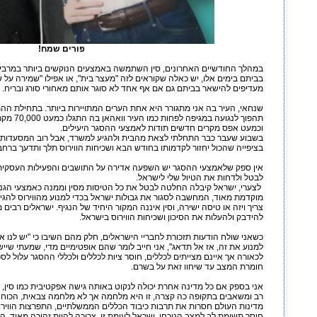
פורים שמח!
במהלך החודשיים האחרונים, סין השתמשה באמצעים הנוקשים ביותר במרבית 
בביתם בימים אלו, יש כאלה שקוראים לזה "מעצר בית", או אפילו "שמירה על
מעדיפים להישאר בביתם גם אם אף אחד לא סוגר אותם מאחורי סורג ובריח.
שנחאי, העיר בה אני מתגורר היא אחת הערים המתויירות ביותר. בתחילת 
וכמעט אפס מקרים חדשים תודות לאמצעי ההסגר היעילים.
בשבוע שעבר כבר התחלתי לצאת מהבית ולהגיע למשרד, אבל רוב המסעדות והחנו
בציפייה שהכול יחזור לקדמותו בחודש הבא ושכיחות הווירוס תלך ותדעך ברחבי
אין ספק שלאמצעי ההסגר יש השפעה אדירה על התושבים והפעילות העסקית ב
לבטל ולדחות את הטיול שלי לישראל.
לצערי, ישראל קיבלה החלטה לבטל את כל הטיסות מסין וממנה כאמצעי הגנה.
מוקדמת מאוד, המחשבה לסגור את גבולות ישראל בכדי למנוע מהווירוס להגיע 
צריך ויזה או טיסה ישירה, וסין איננה המקור היחיד של הנגיף. ישראלים רבים 
להידבק ולהעלות את הסיכון ושכיחות הווירוס בישראל.
כשאני שולח הודעות תזכורת לחבריי הישראלים, חלק מהם השיבו כי "יש לנו א
למנוע את זה, אז אל תדאג", אני חייב לומר שהם אופטימיים מדי, שמעתי שי
לכאורה אך איינם מצייתים לכללים, חוסר ציות לכללים ולכללי ההסגר עלול לסכ
חומרת המצב עד שיחוו זאת על בשרם.
אני בספק אם כל מדינה אחרת יכולה לנקוט באותה גישה אפקטיבית כמו סין, מ
רב ומשאבים בתקופה כה קצרה, זו היא מלחמה אך לא מלחמה צבאית, הכוח הצ
מדינות העולם חסרות את תרבות כיבוד הכללים הממשלתיים, התפרצות הוויר
חוסר תשומת לב למצב הנוכחי. ישראל לעומת זו, צריכה להיות זהירה מאוד, 