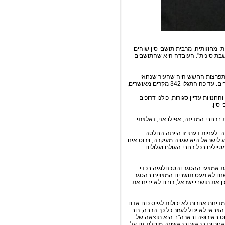
מחוזותיה, מרבית תושבי סין שוהים
 שבת סינית". העובדה היא שהתושבים
ההתפרצות החשש היה שהעיר שנחאי
תהפוך לנגועה במגיפה לפחות כמו העיר וואהאן בה התגלו כמעט 70,000 מקרים. עד כה התגלו 342 מקרים מאושרים,
יות עדיין סגורות, כולנו דרוכים
 סין.
רחבי המדינה, אפילו אני, נאלצתי
 לעניות דעתי זו הייתה החלטה
לישראל היא שגויה מעיקרה, וירוס אינו
מטיילים בכל רחבי העולם ועלולים
ת אמצעי ההסגר והטכנולוגיה בכדי
ישנם לא מעט תושבים המצויים בהסגר
ן את תושבי ישראל, רובם לא יבינו את
דינות אחרות לא יכולות לגייס כוח אדם
באי לא יכול לעזור כל כך הרבה, רוב
וס באירופה ובארה"ב היא תוצאה של
האחריות בראש ובראשונה מוטלת גם על