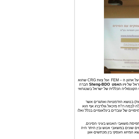
דורון ניב, מנכ"ל CRG הנחה את האירוע וכהרגלו בכנסים אלו נתן הסבר קצר על ארגון ה – FEM ועל צוות CRG שהוא
זיו
האפט
Sheng-BDO
חברה
 הקונסוליה הכללית של ישראל בשנגחאי
ת) בנושא הזדמנויות ואתגרים אשר
ה לבמה רו"ח מיכאל גולדברג אף הוא
ויים של עובדים בינלאומיים בכלל ואלו
פיסת משאבי האנוש בעיני הסינים.
 האחרונות בייעוץ בתחומים שונים במשאבי אנוש ובין היתר היה
 עוסק היום רבות בנושא המיזוג העסקי בין מכתשים-אגן