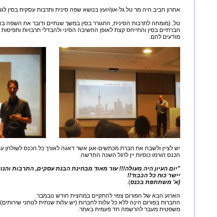
אחרון חביב היה מר טל גל-און/יועץ בנושא שפה סינית ותרבות עסקית בסין לג
טל, (מומחה לתרבות הסינית, התגורר בסין במשך שנתיים ודובר את השפה באו
חברתיים בסין והתייחס קצת לאופן החשיבה הסיני ולהבדלי תרבויות ותפיסות 
מודעים להם.
יש לציין ולשבח את חברת מכתשים-אגן אשר דאגה לאורך כל הכנס לשולחן עמ
הכנס הורמו כוסיות יין לרגל השנה החדשה.
"יום העיון היה מעולה!!! עזר מאוד מבחינת הבנת עסקים, התרבות והנו
יישר כוח כל הכבוד!!
(א' משתתפת בכנס
).
הארוע הבא של הפורום צפוי להתקיים
במחצית חודש נובמבר
.
החברות בפורום הינה
ללא כל עלות לחברות
(יש עלות שנתית לנותני שירותים) 
משפטית מעבר להרשמה חד פעמית באתר.