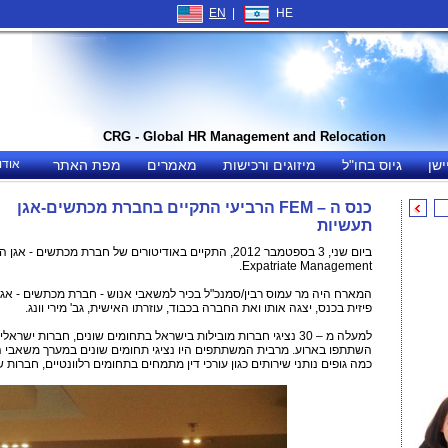
EN
|
HE
CRG - Global HR Management and Relocation
ישן
גיוס בחו"ל
מיזוגים ורכישות
מאמרים
מפת האתר
אודו
כנס ה – FEM הרביעי התקיים בחברת מכתשים-אגן
תעשיות
Expatriate Management.
המארח היה מר עמוס רבין/סמנכ"ל בכיר למשאבי אנוש - חברת מכתשים - אגן 
פיזית בכנס, יצגה אותו ואת החברה בכבוד, עוזרתו האישית, גב' מירי וונג.
למעלה מ – 30 נציגי חברות מובילות בישראל בתחומים שונים, חברות יש
השתתפו בארוע. מרבית המשתתפים היו נציגי תחומים שונים במערך משאבי האנ
כמה גופים נותני שירותים כגון עורכי דין מתמחים בתחומים רלוונטיים, חברות ש