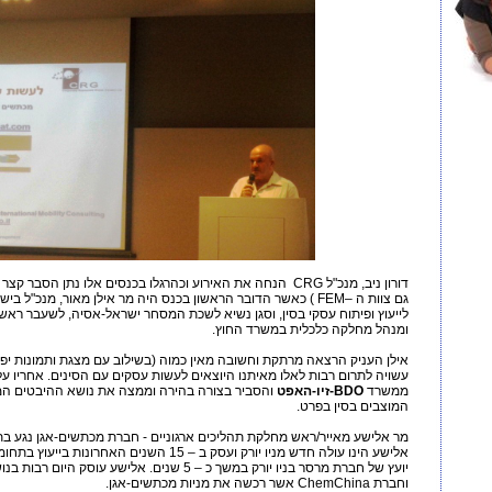
גם צוות ה –FEM ) כאשר הדובר הראשון בכנס היה מר אילן מאור, מנכ"ל בישראל של
לייעוץ ופיתוח עסקי בסין, וסגן נשיא לשכת המסחר ישראל-אסיה, לשעבר ראש
ומנהל מחלקה כלכלית במשרד החוץ.
אילן העניק הרצאה מרתקת וחשובה מאין כמוה (בשילוב עם מצגת ותמונות יפו
עשויה לתרום רבות לאלו מאיתנו היוצאים לעשות עסקים עם הסינים. אחריו על
ממשרד
BDO
-זיו-האפט
והסביר בצורה בהירה וממצה את נושא ההיבטים המיס
המוצבים בסין בפרט.
מר אלישע מאייר/ראש מחלקת תהליכים ארגוניים - חברת מכתשים-אגן נגע בת
אלישע הינו עולה חדש מניו יורק ועסק ב – 15 השנים
יועץ של חברת מרסר בניו יורק במשך כ – 5 שנים. אלישע
וחברת ChemChina אשר רכשה את מניות מכתשים-אגן.